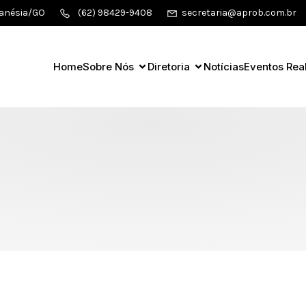
ianésia/GO
(62) 98429-9408
secretaria@aprob.com.br
Home
Sobre Nós
Diretoria
Notícias
Eventos Rea