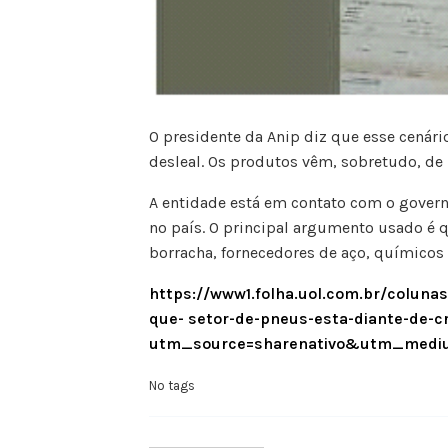
O presidente da Anip diz que esse cenár
desleal. Os produtos vêm, sobretudo, de 
A entidade está em contato com o gover
no país. O principal argumento usado é q
borracha, fornecedores de aço, químicos
https://www1.folha.uol.com.br/coluna
que-
setor-de-pneus-esta-diante-de-c
utm_source=sharenativo&utm_mediu
No tags