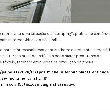
io representa uma situação de “dumping”, prática de comérci
países como China, Vietnã e Índia.
no para criar mecanismos para melhorar o ambiente competit
ue situação atual da indústria pode afetar produtores de
 e têxteis, também envolvidos na produção de pneus.
s/painelsa/2026/01/apos-michelin-fechar-planta-entidade-
rise- monumental.
shtml?
m=social&utm_campaign=sharenativo