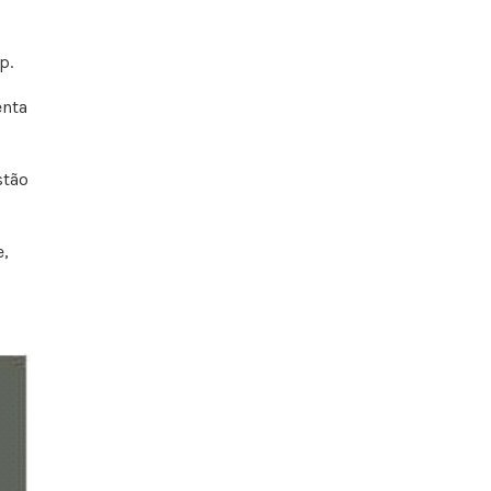
o
p.
enta
stão
e,