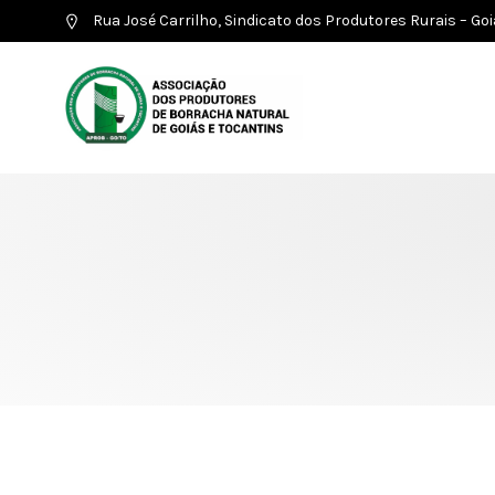
Rua José Carrilho, Sindicato dos Produtores Rurais – Go