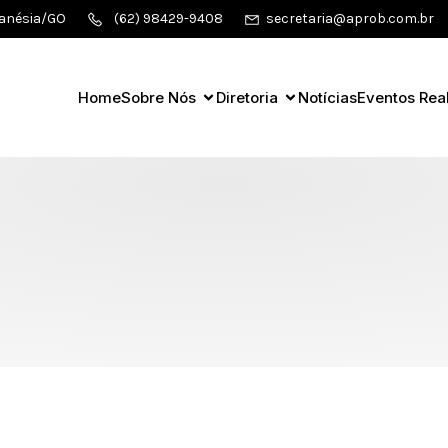
ianésia/GO
(62) 98429-9408
secretaria@aprob.com.br
Home
Sobre Nós
Diretoria
Notícias
Eventos Rea