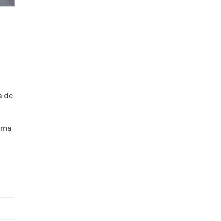
a de
 uma