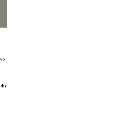
o
ivo
diz-